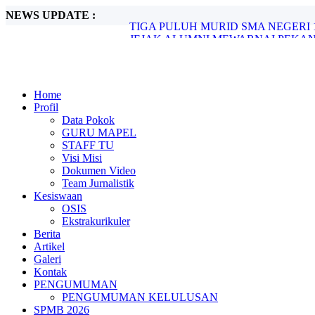
NEWS UPDATE :
JEJAK ALUMNI MEWARNAI PEKAN
Rasionalisasi SNBP Tahun 2026...
LAPORAN REKAPITULASI REALIS
PENINGKATAN KUALITAS KINERJA
UPACARA PERINGATAN HARI SUMP
Home
PESTA DEMOKRASI SMA NEGERI 1 
Profil
PERINGATI HAORNAS: SMA NEGER
Data Pokok
HARI ANAK NASIONAL KE-41: “PE
GURU MAPEL
PELEPASAN DAN PENYERAHAN KEM
STAFF TU
TIGA PULUH MURID SMA NEGERI 
Visi Misi
Dokumen Video
Team Jurnalistik
Kesiswaan
OSIS
Ekstrakurikuler
Berita
Artikel
Galeri
Kontak
PENGUMUMAN
PENGUMUMAN KELULUSAN
SPMB 2026