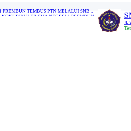
S
 KOKURIKULER SMA NEGERI 1 PREMBUN...
Jl.
ASI PENGGUNAAN DANA BOS REGULER T...
Te
 DAN SINERGITAS TENAGA PENDIDIK ...
AH PEMUDA KE-97...
PREMBUN TAHUN 2025...
I 1 PREMBUN GELAR SENAM AIH BERS...
RTEMUAN PAGI CERIA” SMA NEG...
BALI MURID KELAS XII SMA NEGERI ...
1 PREMBUN TEMBUS PTN MELALUI SNB...