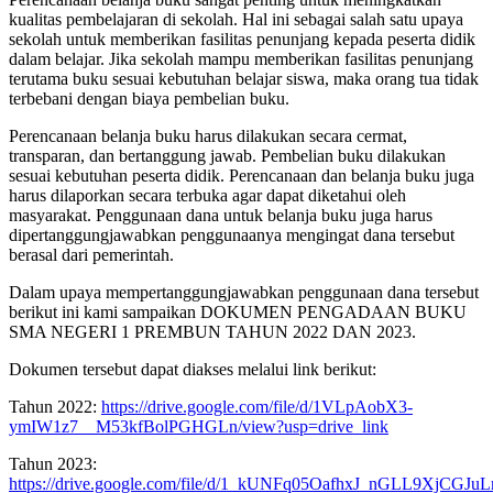
kualitas pembelajaran di sekolah. Hal ini sebagai salah satu upaya
sekolah untuk memberikan fasilitas penunjang kepada peserta didik
dalam belajar. Jika sekolah mampu memberikan fasilitas penunjang
terutama buku sesuai kebutuhan belajar siswa, maka orang tua tidak
terbebani dengan biaya pembelian buku.
Perencanaan belanja buku harus dilakukan secara cermat,
transparan, dan bertanggung jawab. Pembelian buku dilakukan
sesuai kebutuhan peserta didik. Perencanaan dan belanja buku juga
harus dilaporkan secara terbuka agar dapat diketahui oleh
masyarakat. Penggunaan dana untuk belanja buku juga harus
dipertanggungjawabkan penggunaanya mengingat dana tersebut
berasal dari pemerintah.
Dalam upaya mempertanggungjawabkan penggunaan dana tersebut
berikut ini kami sampaikan DOKUMEN PENGADAAN BUKU
SMA NEGERI 1 PREMBUN TAHUN 2022 DAN 2023.
Dokumen tersebut dapat diakses melalui link berikut:
Tahun 2022:
https://drive.google.com/file/d/1VLpAobX3-
ymIW1z7__M53kfBolPGHGLn/view?usp=drive_link
Tahun 2023:
https://drive.google.com/file/d/1_kUNFq05OafhxJ_nGLL9XjCGJuL