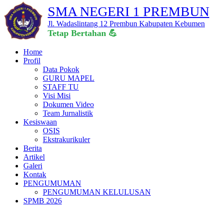
SMA NEGERI 1 PREMBUN
Jl. Wadaslintang 12 Prembun Kabupaten Kebumen
Tetap Bertahan
Home
Profil
Data Pokok
GURU MAPEL
STAFF TU
Visi Misi
Dokumen Video
Team Jurnalistik
Kesiswaan
OSIS
Ekstrakurikuler
Berita
Artikel
Galeri
Kontak
PENGUMUMAN
PENGUMUMAN KELULUSAN
SPMB 2026