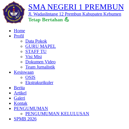
SMA NEGERI 1 PREMBUN
Jl. Wadaslintang 12 Prembun Kabupaten Kebumen
Tetap Ber
Home
Profil
Data Pokok
GURU MAPEL
STAFF TU
Visi Misi
Dokumen Video
Team Jurnalistik
Kesiswaan
OSIS
Ekstrakurikuler
Berita
Artikel
Galeri
Kontak
PENGUMUMAN
PENGUMUMAN KELULUSAN
SPMB 2026