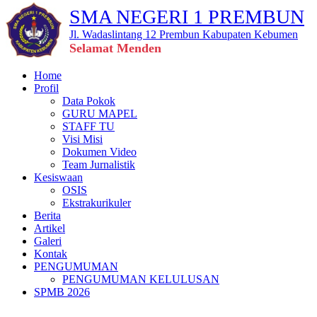
SMA NEGERI 1 PREMBUN
Jl. Wadaslintang 12 Prembun Kabupaten Kebumen
Selamat Mendengarkan 🎧
Home
Profil
Data Pokok
GURU MAPEL
STAFF TU
Visi Misi
Dokumen Video
Team Jurnalistik
Kesiswaan
OSIS
Ekstrakurikuler
Berita
Artikel
Galeri
Kontak
PENGUMUMAN
PENGUMUMAN KELULUSAN
SPMB 2026