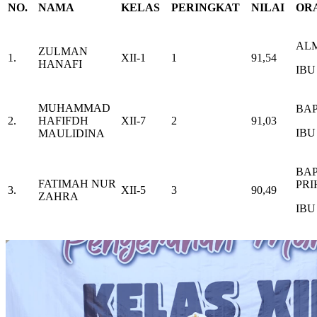
NO.
NAMA
KELAS
PERINGKAT
NILAI
OR
ALM
ZULMAN
1.
XII-1
1
91,54
HANAFI
IBU
MUHAMMAD
BAP
2.
HAFIFDH
XII-7
2
91,03
IBU
MAULIDINA
BAP
FATIMAH NUR
PR
3.
XII-5
3
90,49
ZAHRA
IBU