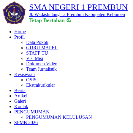
SMA NEGERI 1 PREMBUN
Jl. Wadaslintang 12 Prembun Kabupaten Kebumen
Tetap Berta
Home
Profil
Data Pokok
GURU MAPEL
STAFF TU
Visi Misi
Dokumen Video
Team Jurnalistik
Kesiswaan
OSIS
Ekstrakurikuler
Berita
Artikel
Galeri
Kontak
PENGUMUMAN
PENGUMUMAN KELULUSAN
SPMB 2026