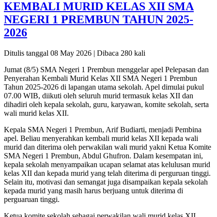
KEMBALI MURID KELAS XII SMA
NEGERI 1 PREMBUN TAHUN 2025-
2026
Ditulis tanggal 08 May 2026 | Dibaca 280 kali
Jumat (8/5) SMA Negeri 1 Prembun menggelar apel Pelepasan dan
Penyerahan Kembali Murid Kelas XII SMA Negeri 1 Prembun
Tahun 2025-2026 di lapangan utama sekolah. Apel dimulai pukul
07.00 WIB, diikuti oleh seluruh murid termasuk kelas XII dan
dihadiri oleh kepala sekolah, guru, karyawan, komite sekolah, serta
wali murid kelas XII.
Kepala SMA Negeri 1 Prembun, Arif Budiarti, menjadi Pembina
apel. Beliau menyerahkan kembali murid kelas XII kepada wali
murid dan diterima oleh perwakilan wali murid yakni Ketua Komite
SMA Negeri 1 Prembun, Abdul Ghufron. Dalam kesempatan ini,
kepala sekolah menyampaikan ucapan selamat atas kelulusan murid
kelas XII dan kepada murid yang telah diterima di perguruan tinggi.
Selain itu, motivasi dan semangat juga disampaikan kepala sekolah
kepada murid yang masih harus berjuang untuk diterima di
perguaruan tinggi.
Ketua komite sekolah sebagai perwakilan wali murid kelas XII