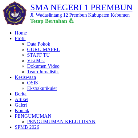
SMA NEGERI 1 PREMBUN
Jl. Wadaslintang 12 Prembun Kabupaten Kebumen
Tetap Bertahan 
Home
Profil
Data Pokok
GURU MAPEL
STAFF TU
Visi Misi
Dokumen Video
Team Jurnalistik
Kesiswaan
OSIS
Ekstrakurikuler
Berita
Artikel
Galeri
Kontak
PENGUMUMAN
PENGUMUMAN KELULUSAN
SPMB 2026