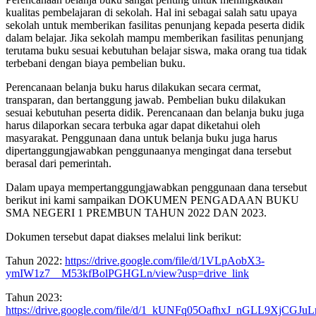
kualitas pembelajaran di sekolah. Hal ini sebagai salah satu upaya
sekolah untuk memberikan fasilitas penunjang kepada peserta didik
dalam belajar. Jika sekolah mampu memberikan fasilitas penunjang
terutama buku sesuai kebutuhan belajar siswa, maka orang tua tidak
terbebani dengan biaya pembelian buku.
Perencanaan belanja buku harus dilakukan secara cermat,
transparan, dan bertanggung jawab. Pembelian buku dilakukan
sesuai kebutuhan peserta didik. Perencanaan dan belanja buku juga
harus dilaporkan secara terbuka agar dapat diketahui oleh
masyarakat. Penggunaan dana untuk belanja buku juga harus
dipertanggungjawabkan penggunaanya mengingat dana tersebut
berasal dari pemerintah.
Dalam upaya mempertanggungjawabkan penggunaan dana tersebut
berikut ini kami sampaikan DOKUMEN PENGADAAN BUKU
SMA NEGERI 1 PREMBUN TAHUN 2022 DAN 2023.
Dokumen tersebut dapat diakses melalui link berikut:
Tahun 2022:
https://drive.google.com/file/d/1VLpAobX3-
ymIW1z7__M53kfBolPGHGLn/view?usp=drive_link
Tahun 2023:
https://drive.google.com/file/d/1_kUNFq05OafhxJ_nGLL9XjCGJuL