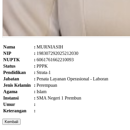
Nama
:
MURNIASIH
NIP
:
198307292025212030
NUPTK
:
6061761662210093
Status
:
PPPK
Pendidikan
:
Strata-1
Jabatan
:
Penata Layanan Operasional - Laboran
Jenis Kelamin
:
Perempuan
Agama
:
Islam
Instansi
:
SMA Negeri 1 Prembun
Umur
:
Keterangan
: