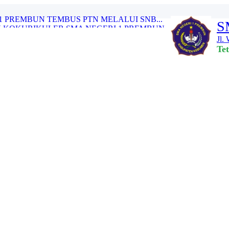
1 PREMBUN TEMBUS PTN MELALUI SNB...
S
 KOKURIKULER SMA NEGERI 1 PREMBUN...
Jl.
ASI PENGGUNAAN DANA BOS REGULER T...
Te
 DAN SINERGITAS TENAGA PENDIDIK ...
AH PEMUDA KE-97...
PREMBUN TAHUN 2025...
I 1 PREMBUN GELAR SENAM AIH BERS...
RTEMUAN PAGI CERIA” SMA NEG...
BALI MURID KELAS XII SMA NEGERI ...