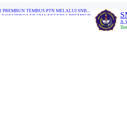
1 PREMBUN TEMBUS PTN MELALUI SNB...
S
 KOKURIKULER SMA NEGERI 1 PREMBUN...
Jl.
ASI PENGGUNAAN DANA BOS REGULER T...
Te
 DAN SINERGITAS TENAGA PENDIDIK ...
AH PEMUDA KE-97...
PREMBUN TAHUN 2025...
I 1 PREMBUN GELAR SENAM AIH BERS...
RTEMUAN PAGI CERIA” SMA NEG...
BALI MURID KELAS XII SMA NEGERI ...