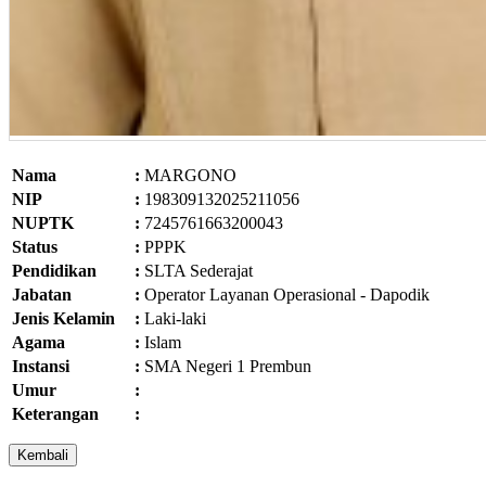
Nama
:
MARGONO
NIP
:
198309132025211056
NUPTK
:
7245761663200043
Status
:
PPPK
Pendidikan
:
SLTA Sederajat
Jabatan
:
Operator Layanan Operasional - Dapodik
Jenis Kelamin
:
Laki-laki
Agama
:
Islam
Instansi
:
SMA Negeri 1 Prembun
Umur
:
Keterangan
: