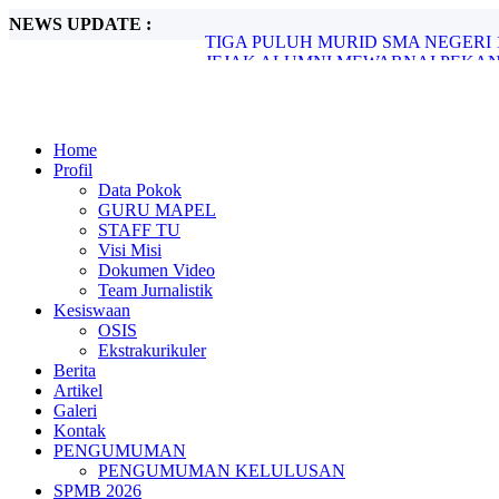
NEWS UPDATE :
TIGA PULUH MURID SMA NEGERI 
JEJAK ALUMNI MEWARNAI PEKAN
Rasionalisasi SNBP Tahun 2026...
LAPORAN REKAPITULASI REALIS
PENINGKATAN KUALITAS KINERJA
UPACARA PERINGATAN HARI SUMP
Home
PESTA DEMOKRASI SMA NEGERI 1 
Profil
PERINGATI HAORNAS: SMA NEGER
Data Pokok
HARI ANAK NASIONAL KE-41: “PE
GURU MAPEL
PELEPASAN DAN PENYERAHAN KEM
STAFF TU
Visi Misi
Dokumen Video
Team Jurnalistik
Kesiswaan
OSIS
Ekstrakurikuler
Berita
Artikel
Galeri
Kontak
PENGUMUMAN
PENGUMUMAN KELULUSAN
SPMB 2026