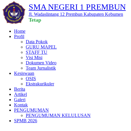
SMA NEGERI 1 PREMBUN
Jl. Wadaslintang 12 Prembun Kabupaten Kebumen
Tetap Be
Home
Profil
Data Pokok
GURU MAPEL
STAFF TU
Visi Misi
Dokumen Video
Team Jurnalistik
Kesiswaan
OSIS
Ekstrakurikuler
Berita
Artikel
Galeri
Kontak
PENGUMUMAN
PENGUMUMAN KELULUSAN
SPMB 2026