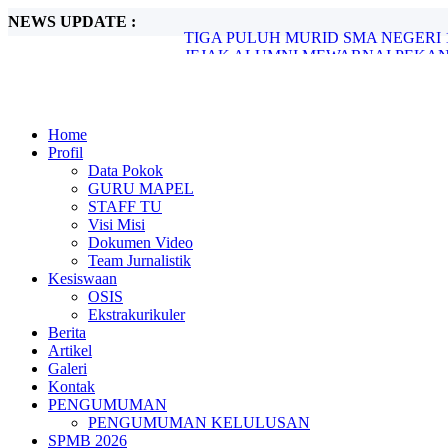
NEWS UPDATE :
TIGA PULUH MURID SMA NEGERI 
JEJAK ALUMNI MEWARNAI PEKAN
Rasionalisasi SNBP Tahun 2026...
LAPORAN REKAPITULASI REALIS
PENINGKATAN KUALITAS KINERJA
UPACARA PERINGATAN HARI SUMP
Home
PESTA DEMOKRASI SMA NEGERI 1 
Profil
PERINGATI HAORNAS: SMA NEGER
Data Pokok
HARI ANAK NASIONAL KE-41: “PE
GURU MAPEL
PELEPASAN DAN PENYERAHAN KEM
STAFF TU
Visi Misi
Dokumen Video
Team Jurnalistik
Kesiswaan
OSIS
Ekstrakurikuler
Berita
Artikel
Galeri
Kontak
PENGUMUMAN
PENGUMUMAN KELULUSAN
SPMB 2026