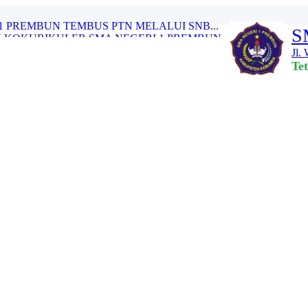
1 PREMBUN TEMBUS PTN MELALUI SNB...
S
 KOKURIKULER SMA NEGERI 1 PREMBUN...
Jl.
ASI PENGGUNAAN DANA BOS REGULER T...
Te
 DAN SINERGITAS TENAGA PENDIDIK ...
AH PEMUDA KE-97...
PREMBUN TAHUN 2025...
I 1 PREMBUN GELAR SENAM AIH BERS...
RTEMUAN PAGI CERIA” SMA NEG...
BALI MURID KELAS XII SMA NEGERI ...