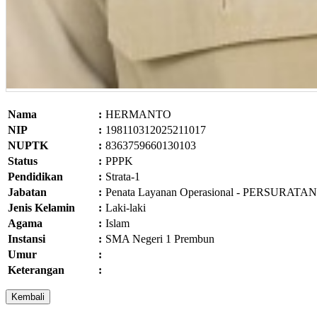
Nama
:
HERMANTO
NIP
:
198110312025211017
NUPTK
:
8363759660130103
Status
:
PPPK
Pendidikan
:
Strata-1
Jabatan
:
Penata Layanan Operasional - PERSURATAN
Jenis Kelamin
:
Laki-laki
Agama
:
Islam
Instansi
:
SMA Negeri 1 Prembun
Umur
:
Keterangan
: