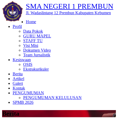
SMA NEGERI 1 PREMBUN
Jl. Wadaslintang 12 Prembun Kabupaten Kebumen
Home
Profil
Data Pokok
GURU MAPEL
STAFF TU
Visi Misi
Dokumen Video
Team Jurnalistik
Kesiswaan
OSIS
Ekstrakurikuler
Berita
Artikel
Galeri
Kontak
PENGUMUMAN
PENGUMUMAN KELULUSAN
SPMB 2026
Berita