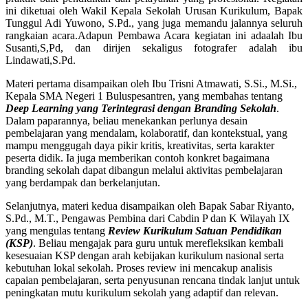
ini diketuai oleh Wakil Kepala Sekolah Urusan Kurikulum, Bapak
Tunggul Adi Yuwono, S.Pd., yang juga memandu jalannya seluruh
rangkaian acara.Adapun Pembawa Acara kegiatan ini adaalah Ibu
Susanti,S,Pd, dan dirijen sekaligus fotografer adalah ibu
Lindawati,S.Pd.
Materi pertama disampaikan oleh Ibu Trisni Atmawati, S.Si., M.Si.,
Kepala SMA Negeri 1 Buluspesantren, yang membahas tentang
Deep Learning yang Terintegrasi dengan Branding Sekolah
.
Dalam paparannya, beliau menekankan perlunya desain
pembelajaran yang mendalam, kolaboratif, dan kontekstual, yang
mampu menggugah daya pikir kritis, kreativitas, serta karakter
peserta didik. Ia juga memberikan contoh konkret bagaimana
branding sekolah dapat dibangun melalui aktivitas pembelajaran
yang berdampak dan berkelanjutan.
Selanjutnya, materi kedua disampaikan oleh Bapak Sabar Riyanto,
S.Pd., M.T., Pengawas Pembina dari Cabdin P dan K Wilayah IX
yang mengulas tentang
Review Kurikulum Satuan Pendidikan
(KSP)
. Beliau mengajak para guru untuk merefleksikan kembali
kesesuaian KSP dengan arah kebijakan kurikulum nasional serta
kebutuhan lokal sekolah. Proses review ini mencakup analisis
capaian pembelajaran, serta penyusunan rencana tindak lanjut untuk
peningkatan mutu kurikulum sekolah yang adaptif dan relevan.