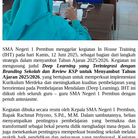
SMA Negeri 1 Prembun menggelar kegiatan In House Training
(IHT) pada hari Kamis, 12 Juni 2025, sebagai bagian dari langkah
strategis dalam menyambut Tahun Ajaran 2025/2026. Kegiatan ini
mengusung judul
Deep Learning yang Terintegrasi dengan
Branding Sekolah dan Review KSP
untuk Menyambut Tahun
Ajaran 2025/2026
, yang bertujuan untuk memperkuat implementasi
Kurikulum Merdeka dan meningkatkan kualitas pembelajaran yang
berorientasi pada Pembelajaran Mendalam (Deep Learning). IHT ini
diikuti oleh seluruh guru – guru SMA Negeri 1 Prembun dengan
penuh antusiasme.
Kegiatan dibuka secara resmi oleh Kepala SMA Negeri 1 Prembun,
Bapak Rachmat Priyono, S.Pd., M.M. Dalam sambutannya, beliau
menyampaikan pentingnya pembelajaran yang bermakna dan
transformatif sebagai bekal peserta didik menghadapi masa depan. Ia
juga menekankan pentingnya memperkuat branding sekolah melalui
praktik baik pendidikan dan pelayanan yang profesional. Kegiatan