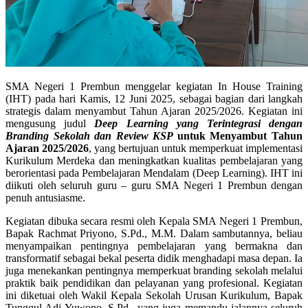
SMA Negeri 1 Prembun menggelar kegiatan In House Training
(IHT) pada hari Kamis, 12 Juni 2025, sebagai bagian dari langkah
strategis dalam menyambut Tahun Ajaran 2025/2026. Kegiatan ini
mengusung judul
Deep Learning yang Terintegrasi dengan
Branding Sekolah dan Review KSP
untuk Menyambut Tahun
Ajaran 2025/2026
, yang bertujuan untuk memperkuat implementasi
Kurikulum Merdeka dan meningkatkan kualitas pembelajaran yang
berorientasi pada Pembelajaran Mendalam (Deep Learning). IHT ini
diikuti oleh seluruh guru – guru SMA Negeri 1 Prembun dengan
penuh antusiasme.
Kegiatan dibuka secara resmi oleh Kepala SMA Negeri 1 Prembun,
Bapak Rachmat Priyono, S.Pd., M.M. Dalam sambutannya, beliau
menyampaikan pentingnya pembelajaran yang bermakna dan
transformatif sebagai bekal peserta didik menghadapi masa depan. Ia
juga menekankan pentingnya memperkuat branding sekolah melalui
praktik baik pendidikan dan pelayanan yang profesional. Kegiatan
ini diketuai oleh Wakil Kepala Sekolah Urusan Kurikulum, Bapak
Tunggul Adi Yuwono, S.Pd., yang juga memandu jalannya seluruh