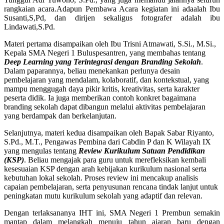
rangkaian acara.Adapun Pembawa Acara kegiatan ini adaalah Ibu
Susanti,S,Pd, dan dirijen sekaligus fotografer adalah ibu
Lindawati,S.Pd.
Materi pertama disampaikan oleh Ibu Trisni Atmawati, S.Si., M.Si.,
Kepala SMA Negeri 1 Buluspesantren, yang membahas tentang
Deep Learning yang Terintegrasi dengan Branding Sekolah
.
Dalam paparannya, beliau menekankan perlunya desain
pembelajaran yang mendalam, kolaboratif, dan kontekstual, yang
mampu menggugah daya pikir kritis, kreativitas, serta karakter
peserta didik. Ia juga memberikan contoh konkret bagaimana
branding sekolah dapat dibangun melalui aktivitas pembelajaran
yang berdampak dan berkelanjutan.
Selanjutnya, materi kedua disampaikan oleh Bapak Sabar Riyanto,
S.Pd., M.T., Pengawas Pembina dari Cabdin P dan K Wilayah IX
yang mengulas tentang
Review Kurikulum Satuan Pendidikan
(KSP)
. Beliau mengajak para guru untuk merefleksikan kembali
kesesuaian KSP dengan arah kebijakan kurikulum nasional serta
kebutuhan lokal sekolah. Proses review ini mencakup analisis
capaian pembelajaran, serta penyusunan rencana tindak lanjut untuk
peningkatan mutu kurikulum sekolah yang adaptif dan relevan.
Dengan terlaksananya IHT ini, SMA Negeri 1 Prembun semakin
mantap dalam melangkah menuju tahun ajaran baru dengan