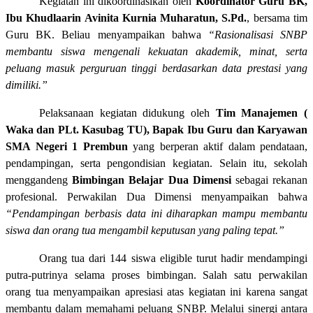
Kegiatan ini dikoordinasikan oleh
Koordinator Guru BK,
Ibu Khudlaarin Avinita Kurnia Muharatun, S.Pd.
, bersama tim
Guru BK. Beliau menyampaikan bahwa
“Rasionalisasi SNBP
membantu siswa mengenali kekuatan akademik, minat, serta
peluang masuk perguruan tinggi berdasarkan data prestasi yang
dimiliki.”
Pelaksanaan kegiatan didukung oleh
Tim Manajemen (
Waka dan PLt. Kasubag TU), Bapak Ibu Guru dan Karyawan
SMA Negeri 1 Prembun
yang berperan aktif dalam pendataan,
pendampingan, serta pengondisian kegiatan. Selain itu, sekolah
menggandeng
Bimbingan Belajar Dua Dimensi
sebagai rekanan
profesional. Perwakilan Dua Dimensi menyampaikan bahwa
“Pendampingan berbasis data ini diharapkan mampu membantu
siswa dan orang tua mengambil keputusan yang paling tepat.”
Orang tua dari 144 siswa eligible turut hadir mendampingi
putra-putrinya selama proses bimbingan. Salah satu perwakilan
orang tua menyampaikan apresiasi atas kegiatan ini karena sangat
membantu dalam memahami peluang SNBP. Melalui sinergi antara