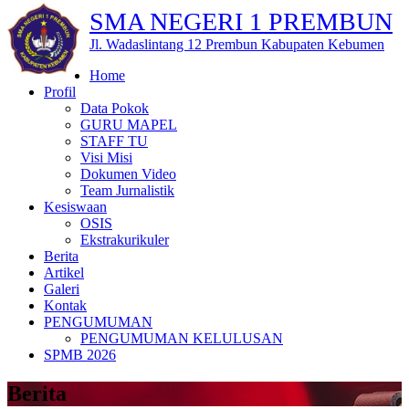
SMA NEGERI 1 PREMBUN
Jl. Wadaslintang 12 Prembun Kabupaten Kebumen
Home
Profil
Data Pokok
GURU MAPEL
STAFF TU
Visi Misi
Dokumen Video
Team Jurnalistik
Kesiswaan
OSIS
Ekstrakurikuler
Berita
Artikel
Galeri
Kontak
PENGUMUMAN
PENGUMUMAN KELULUSAN
SPMB 2026
Berita