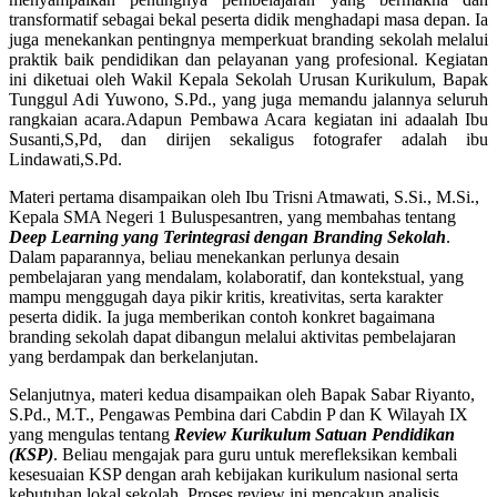
transformatif sebagai bekal peserta didik menghadapi masa depan. Ia
juga menekankan pentingnya memperkuat branding sekolah melalui
praktik baik pendidikan dan pelayanan yang profesional. Kegiatan
ini diketuai oleh Wakil Kepala Sekolah Urusan Kurikulum, Bapak
Tunggul Adi Yuwono, S.Pd., yang juga memandu jalannya seluruh
rangkaian acara.Adapun Pembawa Acara kegiatan ini adaalah Ibu
Susanti,S,Pd, dan dirijen sekaligus fotografer adalah ibu
Lindawati,S.Pd.
Materi pertama disampaikan oleh Ibu Trisni Atmawati, S.Si., M.Si.,
Kepala SMA Negeri 1 Buluspesantren, yang membahas tentang
Deep Learning yang Terintegrasi dengan Branding Sekolah
.
Dalam paparannya, beliau menekankan perlunya desain
pembelajaran yang mendalam, kolaboratif, dan kontekstual, yang
mampu menggugah daya pikir kritis, kreativitas, serta karakter
peserta didik. Ia juga memberikan contoh konkret bagaimana
branding sekolah dapat dibangun melalui aktivitas pembelajaran
yang berdampak dan berkelanjutan.
Selanjutnya, materi kedua disampaikan oleh Bapak Sabar Riyanto,
S.Pd., M.T., Pengawas Pembina dari Cabdin P dan K Wilayah IX
yang mengulas tentang
Review Kurikulum Satuan Pendidikan
(KSP)
. Beliau mengajak para guru untuk merefleksikan kembali
kesesuaian KSP dengan arah kebijakan kurikulum nasional serta
kebutuhan lokal sekolah. Proses review ini mencakup analisis