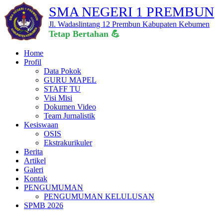
SMA NEGERI 1 PREMBUN
Jl. Wadaslintang 12 Prembun Kabupaten Kebumen
Tetap Bert
Home
Profil
Data Pokok
GURU MAPEL
STAFF TU
Visi Misi
Dokumen Video
Team Jurnalistik
Kesiswaan
OSIS
Ekstrakurikuler
Berita
Artikel
Galeri
Kontak
PENGUMUMAN
PENGUMUMAN KELULUSAN
SPMB 2026