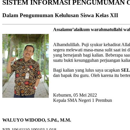
SISTEM INFORMASI PENGUMUMAN 
Dalam Pengumuman Kelulusan Siswa Kelas XII
Assalamu’alaikum warahmatullahi wa
Alhamdulillah. Puji syukur kehadirat All
segera melewati masa-masa sulit saat ini
yang bersejarah bagi kalian. Beberapa s
suatu bukti kesungguhan perjuangan kalia
Bagi kalian yang lulus saya ucapkan
SE
dan bapak ibu guru. Oleh karena itu bert
Kebumen, 05 Mei 2022
Kepala SMA Negeri 1 Prembun
WALUYO WIDODO, S.Pd., M.M.
NIP. 19641110 199103 1 018