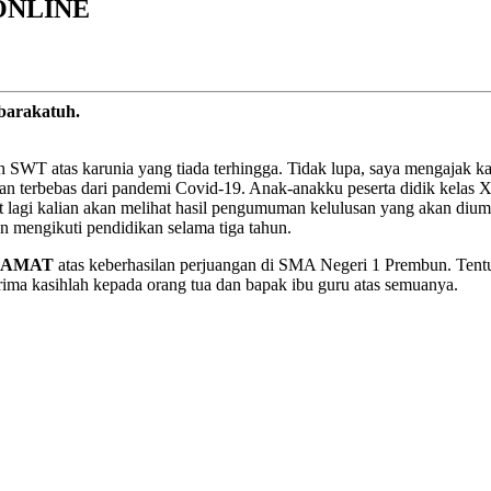
ONLINE
barakatuh.
ah SWT atas karunia yang tiada terhingga. Tidak lupa, saya mengajak k
 dan terbebas dari pandemi Covid-19. Anak-anakku peserta didik kelas 
aat lagi kalian akan melihat hasil pengumuman kelulusan yang akan 
n mengikuti pendidikan selama tiga tahun.
LAMAT
atas keberhasilan perjuangan di
SMA Negeri 1 Prembun
. Tent
erima kasihlah kepada orang tua dan bapak ibu guru atas semuanya.