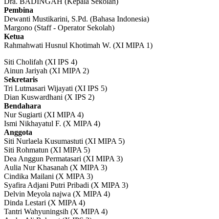
Dra. BADINGAH (Kepala Sekolah)
Pembina
Dewanti Mustikarini, S.Pd. (Bahasa Indonesia)
Margono (Staff - Operator Sekolah)
Ketua
Rahmahwati Husnul Khotimah W. (XI MIPA 1)
Siti Cholifah (XI IPS 4)
Ainun Jariyah (XI MIPA 2)
Sekretaris
Tri Lutmasari Wijayati (XI IPS 5)
Dian Kuswardhani (X IPS 2)
Bendahara
Nur Sugiarti (XI MIPA 4)
Ismi Nikhayatul F. (X MIPA 4)
Anggota
Siti Nurlaela Kusumastuti (XI MIPA 5)
Siti Rohmatun (XI MIPA 5)
Dea Anggun Permatasari (XI MIPA 3)
Aulia Nur Khasanah (X MIPA 3)
Cindika Mailani (X MIPA 3)
Syafira Adjani Putri Pribadi (X MIPA 3)
Delvin Meyola najwa (X MIPA 4)
Dinda Lestari (X MIPA 4)
Tantri Wahyuningsih (X MIPA 4)