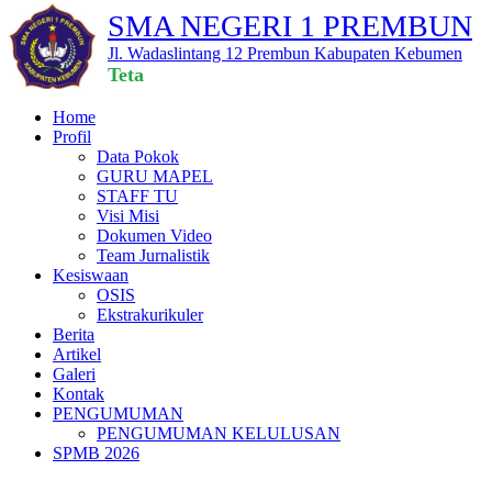
SMA NEGERI 1 PREMBUN
Jl. Wadaslintang 12 Prembun Kabupaten Kebumen
Tetap B
Home
Profil
Data Pokok
GURU MAPEL
STAFF TU
Visi Misi
Dokumen Video
Team Jurnalistik
Kesiswaan
OSIS
Ekstrakurikuler
Berita
Artikel
Galeri
Kontak
PENGUMUMAN
PENGUMUMAN KELULUSAN
SPMB 2026