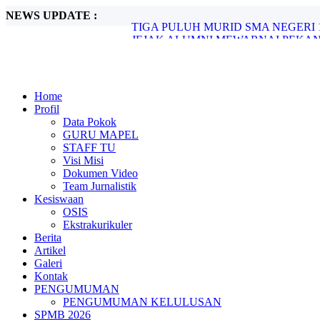
NEWS UPDATE :
TIGA PULUH MURID SMA NEGERI 
JEJAK ALUMNI MEWARNAI PEKAN
Rasionalisasi SNBP Tahun 2026...
LAPORAN REKAPITULASI REALIS
PENINGKATAN KUALITAS KINERJA
UPACARA PERINGATAN HARI SUMP
Home
PESTA DEMOKRASI SMA NEGERI 1 
Profil
PERINGATI HAORNAS: SMA NEGER
Data Pokok
HARI ANAK NASIONAL KE-41: “PE
GURU MAPEL
PELEPASAN DAN PENYERAHAN KEM
STAFF TU
Visi Misi
Dokumen Video
Team Jurnalistik
Kesiswaan
OSIS
Ekstrakurikuler
Berita
Artikel
Galeri
Kontak
PENGUMUMAN
PENGUMUMAN KELULUSAN
SPMB 2026