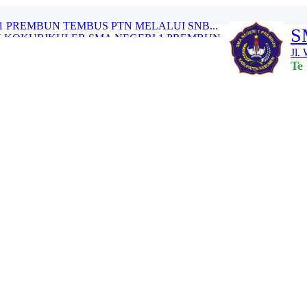
1 PREMBUN TEMBUS PTN MELALUI SNB...
S
 KOKURIKULER SMA NEGERI 1 PREMBUN...
Jl.
ASI PENGGUNAAN DANA BOS REGULER T...
Te
 DAN SINERGITAS TENAGA PENDIDIK ...
AH PEMUDA KE-97...
PREMBUN TAHUN 2025...
I 1 PREMBUN GELAR SENAM AIH BERS...
RTEMUAN PAGI CERIA” SMA NEG...
BALI MURID KELAS XII SMA NEGERI ...