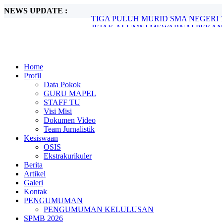
NEWS UPDATE :
JEJAK ALUMNI MEWARNAI PEKAN
Rasionalisasi SNBP Tahun 2026...
LAPORAN REKAPITULASI REALIS
PENINGKATAN KUALITAS KINERJA
UPACARA PERINGATAN HARI SUMP
Home
PESTA DEMOKRASI SMA NEGERI 1 
Profil
PERINGATI HAORNAS: SMA NEGER
Data Pokok
HARI ANAK NASIONAL KE-41: “PE
GURU MAPEL
PELEPASAN DAN PENYERAHAN KEM
STAFF TU
TIGA PULUH MURID SMA NEGERI 
Visi Misi
Dokumen Video
Team Jurnalistik
Kesiswaan
OSIS
Ekstrakurikuler
Berita
Artikel
Galeri
Kontak
PENGUMUMAN
PENGUMUMAN KELULUSAN
SPMB 2026