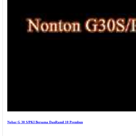
Nobar G 30 S/PKI Bersama DanRamil 10 Prembun