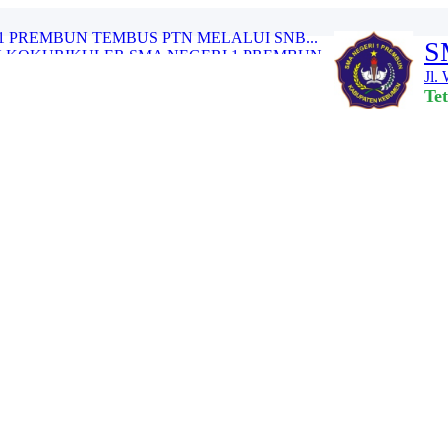
S
 KOKURIKULER SMA NEGERI 1 PREMBUN...
Jl.
ASI PENGGUNAAN DANA BOS REGULER T...
Te
 DAN SINERGITAS TENAGA PENDIDIK ...
AH PEMUDA KE-97...
PREMBUN TAHUN 2025...
I 1 PREMBUN GELAR SENAM AIH BERS...
RTEMUAN PAGI CERIA” SMA NEG...
BALI MURID KELAS XII SMA NEGERI ...
1 PREMBUN TEMBUS PTN MELALUI SNB...